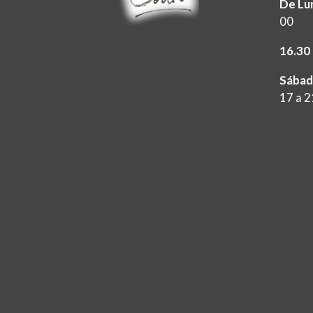
De Lun
00
16.30 
Sábad
17 a 